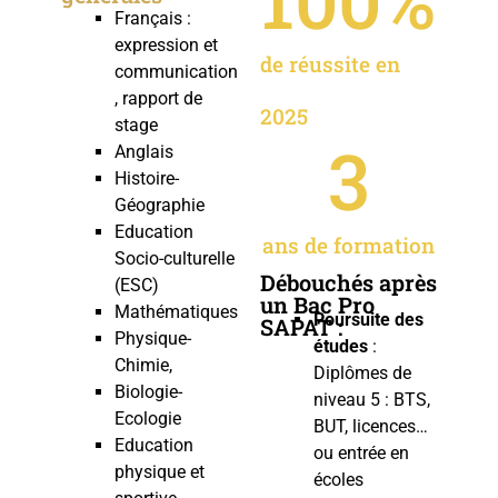
Français :
expression et
de réussite en
communication
, rapport de
2025
stage
3
Anglais
Histoire-
Géographie
Education
ans de formation
Socio-culturelle
Débouchés après
(ESC)
un Bac Pro
Mathématiques
Poursuite des
SAPAT :
Physique-
études
:
Chimie,
Diplômes de
Biologie-
niveau 5 : BTS,
Ecologie
BUT, licences…
Education
ou entrée en
physique et
écoles