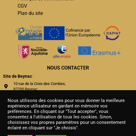
CGV
Plan du site
NOUS CONTACTER
Site de Beynac
:
10 rue de la Croix des Combes,
87700 Beynac
05 55 70 98 50
Nous utilisons des cookies pour vous donner la meilleure
mfr.beynac@mfr.asso.fr
expérience utilisateur en gardant en mémoire vos
préférences. En cliquant sur "Tout accepter", vous
Site de Nontron
:
consentez à l'utilisation de tous les cookies. Sinon,
choisissez vos propres paramètres pour un consentement
5 Place de l'Ancienne Gare, 24300 Nontron
éclairé en cliquant sur "Je choisis".
05 53 60 31 93