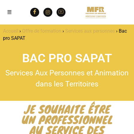
Accueil
›
Offre de formation
›
Services aux personnes
›
Bac
pro SAPAT
BAC PRO SAPAT
Services Aux Personnes et Animation
dans les Territoires
JE SOUHAITE ÊTRE
UN PROFESSIONNEL
AU SERVICE DES