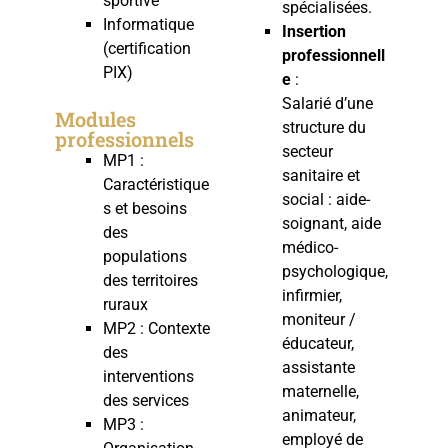
sportive
spécialisées.
Informatique
Insertion
(certification
professionnell
PIX)
e
:
Salarié d’une
Modules
structure du
professionnels
secteur
MP1 :
sanitaire et
Caractéristique
social : aide-
s et besoins
soignant, aide
des
médico-
populations
psychologique,
des territoires
infirmier,
ruraux
moniteur /
MP2 : Contexte
éducateur,
des
assistante
interventions
maternelle,
des services
animateur,
MP3 :
employé de